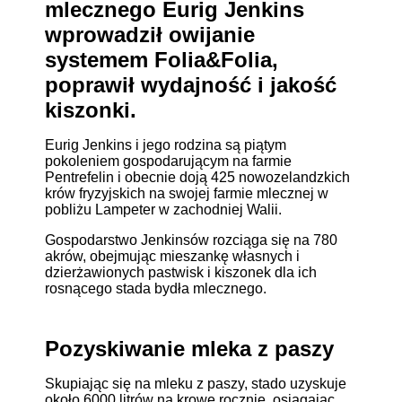
mlecznego Eurig Jenkins
wprowadził owijanie
systemem Folia&Folia,
poprawił wydajność i jakość
kiszonki.
Eurig Jenkins i jego rodzina są piątym
pokoleniem gospodarującym na farmie
Pentrefelin i obecnie doją 425 nowozelandzkich
krów fryzyjskich na swojej farmie mlecznej w
pobliżu Lampeter w zachodniej Walii.
Gospodarstwo Jenkinsów rozciąga się na 780
akrów, obejmując mieszankę własnych i
dzierżawionych pastwisk i kiszonek dla ich
rosnącego stada bydła mlecznego.
Pozyskiwanie mleka z paszy
Skupiając się na mleku z paszy, stado uzyskuje
około 6000 litrów na krowę rocznie, osiągając