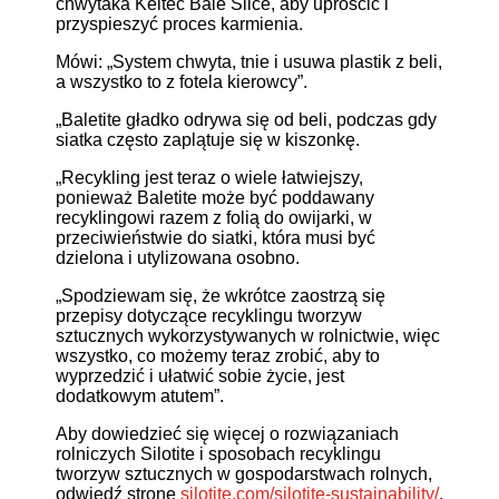
chwytaka Keltec Bale Slice, aby uprościć i
przyspieszyć proces karmienia.
Mówi: „System chwyta, tnie i usuwa plastik z beli,
a wszystko to z fotela kierowcy”.
„Baletite gładko odrywa się od beli, podczas gdy
siatka często zaplątuje się w kiszonkę.
„Recykling jest teraz o wiele łatwiejszy,
ponieważ Baletite może być poddawany
recyklingowi razem z folią do owijarki, w
przeciwieństwie do siatki, która musi być
dzielona i utylizowana osobno.
„Spodziewam się, że wkrótce zaostrzą się
przepisy dotyczące recyklingu tworzyw
sztucznych wykorzystywanych w rolnictwie, więc
wszystko, co możemy teraz zrobić, aby to
wyprzedzić i ułatwić sobie życie, jest
dodatkowym atutem”.
Aby dowiedzieć się więcej o rozwiązaniach
rolniczych Silotite i sposobach recyklingu
tworzyw sztucznych w gospodarstwach rolnych,
odwiedź stronę
silotite.com/silotite-sustainability/
.