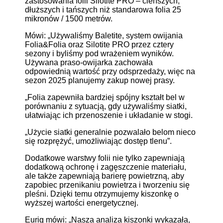
zastosowania folii Silotite PRO – cieńszych,
dłuższych i tańszych niż standarowa folia 25
mikronów / 1500 metrów.
Mówi: „Używaliśmy Baletite, system owijania
Folia&Folia oraz Silotite PRO przez cztery
sezony i byliśmy pod wrażeniem wyników.
Używana praso-owijarka zachowała
odpowiednią wartość przy odsprzedaży, więc na
sezon 2025 planujemy zakup nowej prasy.
„Folia zapewniła bardziej spójny kształt bel w
porównaniu z sytuacją, gdy używaliśmy siatki,
ułatwiając ich przenoszenie i układanie w stogi.
„Użycie siatki generalnie pozwalało belom nieco
się rozprężyć, umożliwiając dostęp tlenu”.
Dodatkowe warstwy folii nie tylko zapewniają
dodatkową ochronę i zagęszczenie materiału,
ale także zapewniają barierę powietrzną, aby
zapobiec przenikaniu powietrza i tworzeniu się
pleśni. Dzięki temu otrzymujemy kiszonkę o
wyższej wartości energetycznej.
Eurig mówi: „Nasza analiza kiszonki wykazała,