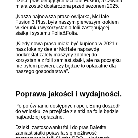
trzech pras belujących McHale Fusion, a czwarta
miała zostać dostarczona przed sezonem 2025.
„Nasza najnowsza praso-owijarka, McHale
Fusion 3 Plus, była naszym pierwszym krokiem
w kierunku wykorzystania folii zastępującej
siatkę i systemu Folia&Folia.
„Kiedy nowa prasa miała być kupiona w 2021 r.,
nasz lokalny dealer McHale naprawdę
podkreślał zalety maszyny zdolnej do
korzystania z folii zamiast siatki, ale na początku
nie byłem pewien, czy będzie to opłacalne dla
naszego gospodarstwa”.
Poprawa jakości i wydajności.
Po porównaniu dostępnych opcji, Eurig doszedł
do wniosku, że przejście z siatki na folię będzie
najbardziej opłacalne.
Dzięki zastosowaniu folii do pras Baletite
zamiast siatki pojawiła się możliwość