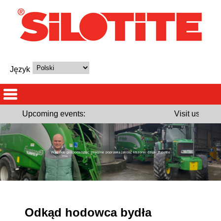
Język
Upcoming events:
Visit us at Som
Walijskie gospodarstwo mleczne poprawia jakość kiszonki dzięki Baletite
Odkąd hodowca bydła