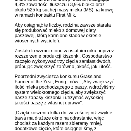
4,8% zawartości tłuszczu i 3,9% białka oraz
około 525 kg suchej masy mleka (MS) na krowę
w ramach kontraktu First Milk.
Aby osiągnąć te liczby, rodzina zawsze starała
się produkować mleko z domowej diety
paszowej, którą karmiono stado w okresie
wiosennych wycieleń.
Zostało to wzmocnione w ostatnim roku poprzez
rozszerzenie produkcji kiszonki. Gospodarstwo
zaczęło wykonywać trzy cięcia zamiast dwóch,
próbując zwiększyć zarówno jakość, jak i ilość.
Poprzedni zwycięzca konkursu Grassland
Farmer of the Year, Eurig, mówi: „Aby zwiększyć
ilość mleka pochodzącego z paszy, wdrożyliśmy
system wielokrotnego cięcia, aby zwiększyć
nasze zapasy kiszonki i utrzymać wysokiej
jakości paszę z własnej uprawy”.
„Dzięki koszeniu kilka dni wcześniej niż zwykle,
trawa ma dłuższe okno na odrastanie, więc
chociaż za każdym razem zbieramy mniej,
dodatkowe cięcie, które osiągnęliśmy, z