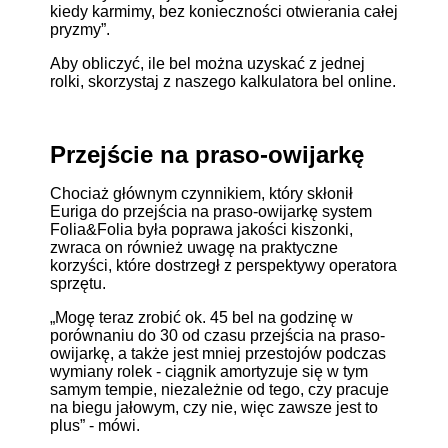
kiedy karmimy, bez konieczności otwierania całej
pryzmy”.
Aby obliczyć, ile bel można uzyskać z jednej
rolki, skorzystaj z naszego kalkulatora bel online.
Przejście na praso-owijarkę
Chociaż głównym czynnikiem, który skłonił
Euriga do przejścia na praso-owijarkę system
Folia&Folia była poprawa jakości kiszonki,
zwraca on również uwagę na praktyczne
korzyści, które dostrzegł z perspektywy operatora
sprzętu.
„Mogę teraz zrobić ok. 45 bel na godzinę w
porównaniu do 30 od czasu przejścia na praso-
owijarkę, a także jest mniej przestojów podczas
wymiany rolek - ciągnik amortyzuje się w tym
samym tempie, niezależnie od tego, czy pracuje
na biegu jałowym, czy nie, więc zawsze jest to
plus” - mówi.