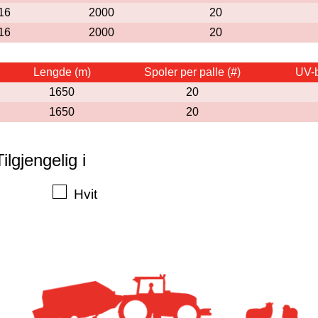
16
2000
20
16
2000
20
Lengde (m)
Spoler per palle (#)
UV-b
1650
20
1650
20
Tilgjengelig i
Hvit