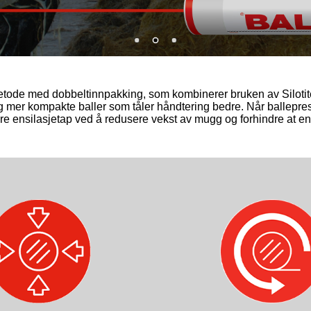
tode med dobbeltinnpakking, som kombinerer bruken av Silotite
og mer kompakte baller som tåler håndtering bedre. Når ballepress
 ensilasjetap ved å redusere vekst av mugg og forhindre at ensi