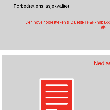
Forbedret ensilasjekvalitet
Den høye holdestyrken til Baletite i F&F-innpakkin
gjenn
Nedlas