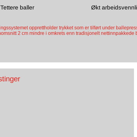
Tettere baller
Økt arbeidsvennl
gssystemet opprettholder trykket som er tilført under ballepressi
omsnitt 2 cm mindre i omkrets enn tradisjonelt nettinnpakkede b
tinger