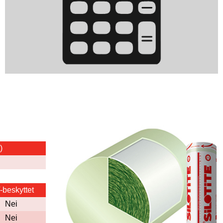
)
beskyttet
Nei
Nei