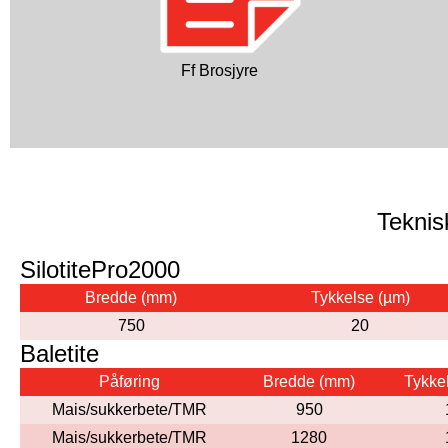
Ff Brosjyre
Teknis
SilotitePro2000
Bredde (mm)
Tykkelse (µm)
750
20
Baletite
Påføring
Bredde (mm)
Tykke
Mais/sukkerbete/TMR
950
Mais/sukkerbete/TMR
1280