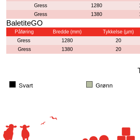
Gress
1280
Gress
1380
BaletiteGO
Påføring
Bredde (mm)
Tykkelse (µm)
Gress
1280
20
Gress
1380
20
Svart
Grønn