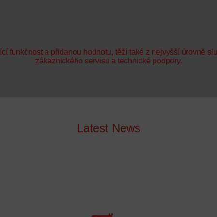
jící funkčnost a přidanou hodnotu, těží také z nejvyšší úrovně 
zákaznického servisu a technické podpory.
Latest News