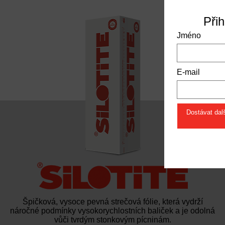
Při
Jméno
E-mail
Dostávat dalš
Špičková, vysoce pevná strečová fólie, která vydrží
náročné podmínky vysokorychlostních baliček a je odolná
vůči tvrdým stonkovým pícninám.