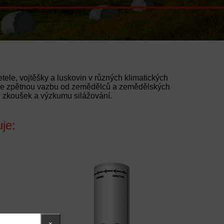
tele, vojtěšky a luskovin v různých klimatických
áme zpětnou vazbu od zemědělců a zemědělských
h zkoušek a výzkumu silážování.
je:
×