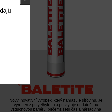
dajů
Nový inovativní výrobek, který nahrazuje síťovinu. Je
vyroben z polyethylenu a poskytuje dodatečnou
vzduchovou bariéru, přičemž šetří čas a náklady na