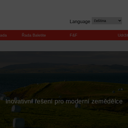
Language
řada
Řada Baletite
F&F
Udrži
Inovativní řešení pro moderní zemědělce