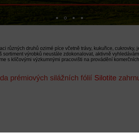
ci různých druhů ozimé píce včetně trávy, kukuřice, cukrovky, je
 sortiment výrobků neustále zdokonalovat, aktivně vyhledáv
me s klíčovými výzkumnými pracovišti na provádění komerčníc
da prémiových silážních fólií
Silotite
zahrnu