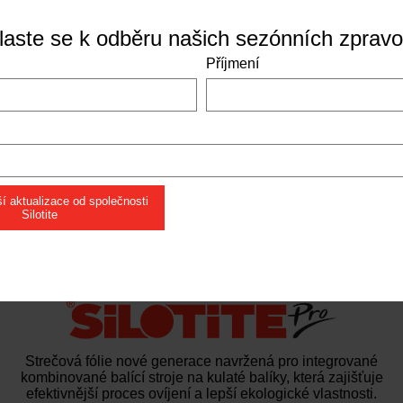
hlaste se k odběru našich sezónních zpravo
Příjmení
í aktualizace od společnosti
Silotite
Strečová fólie nové generace navržená pro integrované
kombinované balící stroje na kulaté balíky, která zajišťuje
efektivnější proces ovíjení a lepší ekologické vlastnosti.