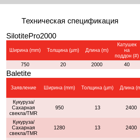
Техническая спецификация
SilotitePro2000
Катушек
Ширина (mm)
Толщина (µm)
Длина (m)
на
поддон (#)
750
20
2000
40
Baletite
Заявление
Ширина (mm)
Толщина (µm)
Длина (
Кукуруза/
Сахарная
950
13
2400
свекла/TMR
Кукуруза/
Сахарная
1280
13
2400
свекла/TMR